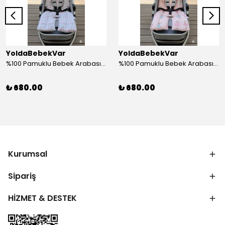
YoldaBebekVar
YoldaBebekVar
%100 Pamuklu Bebek Arabası Minderi – Bebeğiniz İçin Rahat, Yumuşak ve Şık Dokunuş
%100 Pamuklu Bebek Arabası Minderi – Bebeğiniz İçin Rahat, Yumuşak ve Şık Dokunuş
₺ 680.00
₺ 680.00
Kurumsal
Sipariş
HİZMET & DESTEK