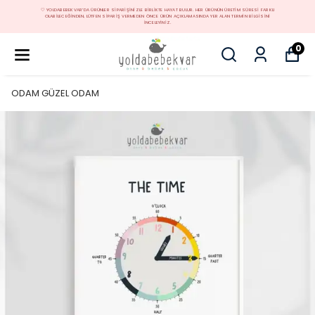
🤍 YOLDABEBEKVAR'DA ÜRÜNLER SIPARIŞINIZLE BIRLIKTE HAYAT BULUR. HER ÜRÜNÜN ÜRETIM SÜRESI FARKLI
OLABILECEĞINDEN, LÜTFEN SIPARIŞ VERMEDEN ÖNCE ÜRÜN AÇIKLAMASINDA YER ALAN TERMIN BILGISINI
INCELEYINIZ.
0
ODAM GÜZEL ODAM