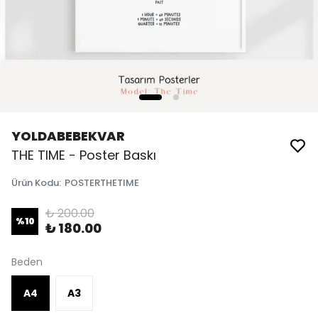
YOLDABEBEKVAR
THE TIME - Poster Baskı
Ürün Kodu
:
POSTERTHETIME
₺ 200.00
%
10
₺ 180.00
Beden
A4
A3