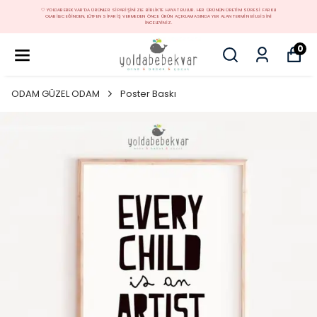
🤍 YOLDABEBEKVAR'DA ÜRÜNLER SIPARIŞINIZLE BIRLIKTE HAYAT BULUR. HER ÜRÜNÜN ÜRETIM SÜRESI FARKLI
OLABILECEĞINDEN, LÜTFEN SIPARIŞ VERMEDEN ÖNCE ÜRÜN AÇIKLAMASINDA YER ALAN TERMIN BILGISINI
INCELEYINIZ.
0
ODAM GÜZEL ODAM
Poster Baskı