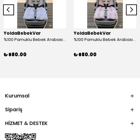
YoldaBebekVar
YoldaBebekVar
%100 Pamuklu Bebek Arabası Minderi – Bebeğiniz İçin Rahat, Yumuşak ve Şık Dokunuş
%100 Pamuklu Bebek Arabası Minderi – Bebeğiniz İçin Rahat, Yumuşak ve Şık Dokunuş
₺ 680.00
₺ 680.00
Kurumsal
Sipariş
HİZMET & DESTEK