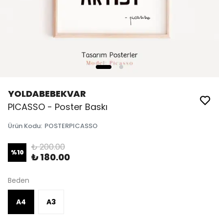
YOLDABEBEKVAR
PICASSO - Poster Baskı
Ürün Kodu
:
POSTERPICASSO
₺ 200.00
%
10
₺ 180.00
Beden
A4
A3